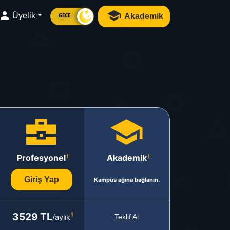
Üyelik
Akademik
GECE
Profesyonel
Akademik
Giriş Yap
Kampüs ağına bağlanın.
3529 TL
/aylık
Teklif Al