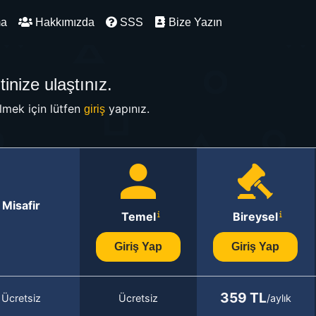
ma
Hakkımızda
SSS
Bize Yazın
inize ulaştınız.
mek için lütfen
yapınız.
giriş
Misafir
Temel
Bireysel
Giriş Yap
Giriş Yap
359 TL
Ücretsiz
Ücretsiz
/aylık