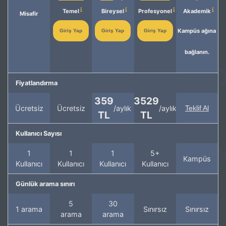
Temel
Bireysel
Profesyonel
Akademik
Misafir
Kampüs ağına
Giriş Yap
Giriş Yap
Giriş Yap
bağlanın.
Fiyatlandırma
359
3529
Ücretsiz
Ücretsiz
/aylık
/aylık
Teklif Al
TL
TL
Kullanıcı Sayısı
1
1
1
5+
Kampüs
Kullanıcı
Kullanıcı
Kullanıcı
Kullanıcı
Günlük arama sınırı
5
30
1 arama
Sınırsız
Sınırsız
arama
arama