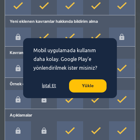
Yeni eklenen kavramlar hakkında bildirim alma
Mobil uygulamada kullanım
Kavram önerme
daha kolay. Google Play'e
yönlendirilmek ister misiniz?
Örnek cümleler
İptal Et
Yükle
Açıklamalar