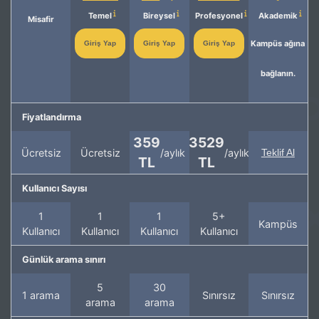
Temel
Bireysel
Profesyonel
Akademik
Misafir
Kampüs ağına
Giriş Yap
Giriş Yap
Giriş Yap
bağlanın.
Fiyatlandırma
359
3529
Ücretsiz
Ücretsiz
/aylık
/aylık
Teklif Al
TL
TL
Kullanıcı Sayısı
1
1
1
5+
Kampüs
Kullanıcı
Kullanıcı
Kullanıcı
Kullanıcı
Günlük arama sınırı
5
30
1 arama
Sınırsız
Sınırsız
arama
arama