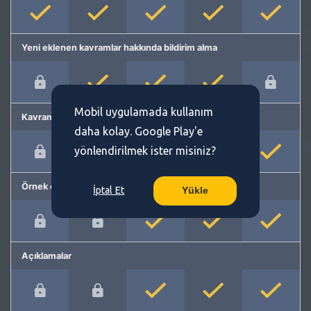
Yeni eklenen kavramlar hakkında bildirim alma
Mobil uygulamada kullanım
Kavram önerme
daha kolay. Google Play'e
yönlendirilmek ister misiniz?
Örnek cümleler
İptal Et
Yükle
Açıklamalar