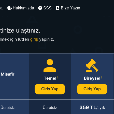
ma
Hakkımızda
SSS
Bize Yazın
inize ulaştınız.
mek için lütfen
yapınız.
giriş
Misafir
Temel
Bireysel
Giriş Yap
Giriş Yap
359 TL
Ücretsiz
Ücretsiz
/aylık