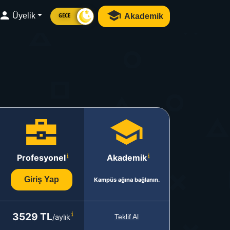
Üyelik
Akademik
GECE
Profesyonel
Akademik
Giriş Yap
Kampüs ağına bağlanın.
3529 TL
/aylık
Teklif Al