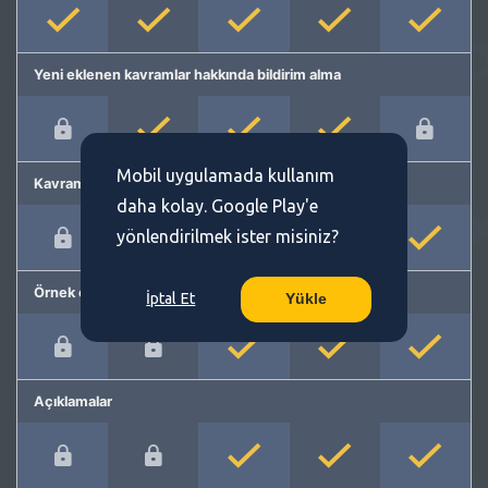
Yeni eklenen kavramlar hakkında bildirim alma
Mobil uygulamada kullanım
Kavram önerme
daha kolay. Google Play'e
yönlendirilmek ister misiniz?
Örnek cümleler
İptal Et
Yükle
Açıklamalar