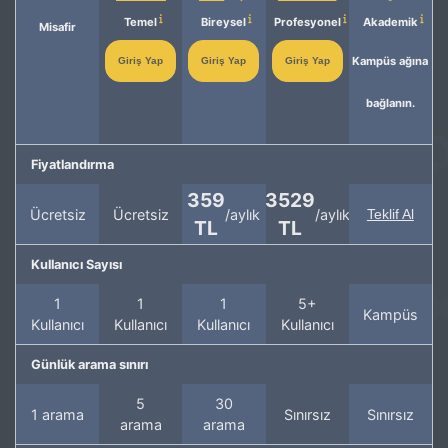
Temel
Bireysel
Profesyonel
Akademik
Misafir
Kampüs ağına
Giriş Yap
Giriş Yap
Giriş Yap
bağlanın.
Fiyatlandırma
359
3529
Ücretsiz
Ücretsiz
/aylık
/aylık
Teklif Al
TL
TL
Kullanıcı Sayısı
1
1
1
5+
Kampüs
Kullanıcı
Kullanıcı
Kullanıcı
Kullanıcı
Günlük arama sınırı
5
30
1 arama
Sınırsız
Sınırsız
arama
arama