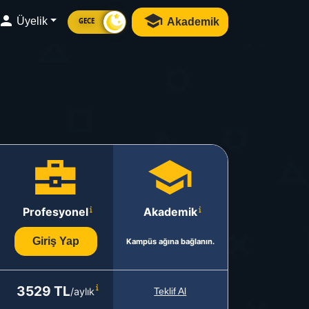
Üyelik
Akademik
GECE
Profesyonel
Akademik
Giriş Yap
Kampüs ağına bağlanın.
3529 TL
/aylık
Teklif Al