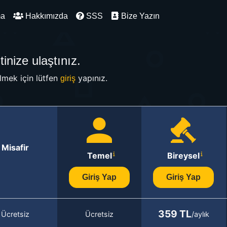
ma
Hakkımızda
SSS
Bize Yazın
inize ulaştınız.
mek için lütfen
yapınız.
giriş
Misafir
Temel
Bireysel
Giriş Yap
Giriş Yap
359 TL
Ücretsiz
Ücretsiz
/aylık