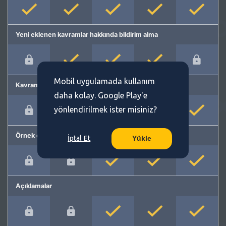
Yeni eklenen kavramlar hakkında bildirim alma
Mobil uygulamada kullanım
Kavram önerme
daha kolay. Google Play'e
yönlendirilmek ister misiniz?
Örnek cümleler
İptal Et
Yükle
Açıklamalar