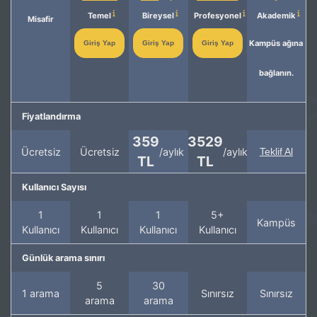
Temel
Bireysel
Profesyonel
Akademik
Misafir
Kampüs ağına
Giriş Yap
Giriş Yap
Giriş Yap
bağlanın.
Fiyatlandırma
359
3529
Ücretsiz
Ücretsiz
/aylık
/aylık
Teklif Al
TL
TL
Kullanıcı Sayısı
1
1
1
5+
Kampüs
Kullanıcı
Kullanıcı
Kullanıcı
Kullanıcı
Günlük arama sınırı
5
30
1 arama
Sınırsız
Sınırsız
arama
arama