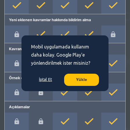
Yeni eklenen kavramlar hakkında bildirim alma
Mobil uygulamada kullanım
Kavram önerme
daha kolay. Google Play'e
yönlendirilmek ister misiniz?
Örnek cümleler
İptal Et
Yükle
Açıklamalar