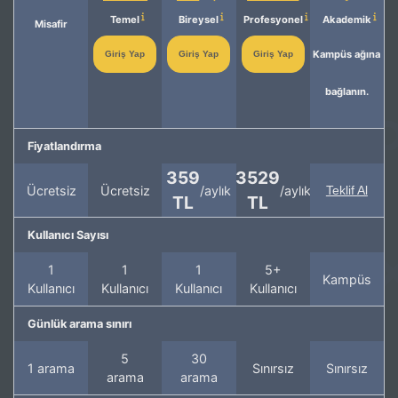
Temel
Bireysel
Profesyonel
Akademik
Misafir
Kampüs ağına
Giriş Yap
Giriş Yap
Giriş Yap
bağlanın.
Fiyatlandırma
359
3529
Ücretsiz
Ücretsiz
/aylık
/aylık
Teklif Al
TL
TL
Kullanıcı Sayısı
1
1
1
5+
Kampüs
Kullanıcı
Kullanıcı
Kullanıcı
Kullanıcı
Günlük arama sınırı
5
30
1 arama
Sınırsız
Sınırsız
arama
arama