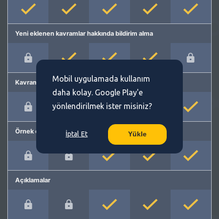
Yeni eklenen kavramlar hakkında bildirim alma
Mobil uygulamada kullanım
Kavram önerme
daha kolay. Google Play'e
yönlendirilmek ister misiniz?
Örnek cümleler
İptal Et
Yükle
Açıklamalar