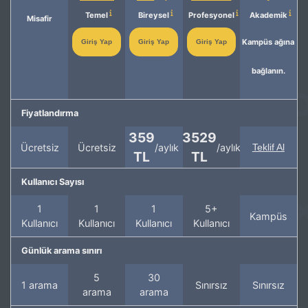
Temel
Bireysel
Profesyonel
Akademik
Misafir
Kampüs ağına
Giriş Yap
Giriş Yap
Giriş Yap
bağlanın.
Fiyatlandırma
359
3529
Ücretsiz
Ücretsiz
/aylık
/aylık
Teklif Al
TL
TL
Kullanıcı Sayısı
1
1
1
5+
Kampüs
Kullanıcı
Kullanıcı
Kullanıcı
Kullanıcı
Günlük arama sınırı
5
30
1 arama
Sınırsız
Sınırsız
arama
arama