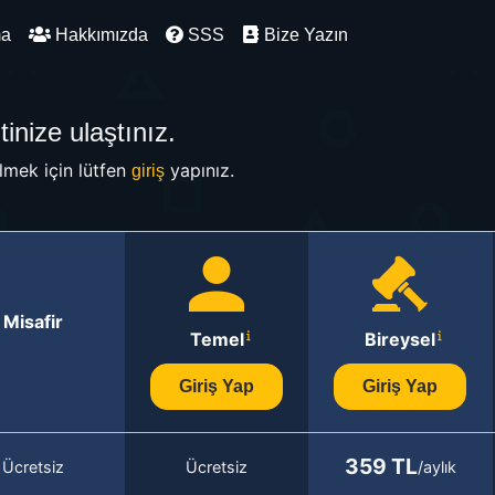
ma
Hakkımızda
SSS
Bize Yazın
inize ulaştınız.
mek için lütfen
yapınız.
giriş
Misafir
Temel
Bireysel
Giriş Yap
Giriş Yap
359 TL
Ücretsiz
Ücretsiz
/aylık