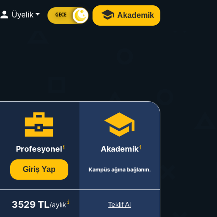
Üyelik
Akademik
GECE
Profesyonel
Akademik
Giriş Yap
Kampüs ağına bağlanın.
3529 TL
/aylık
Teklif Al