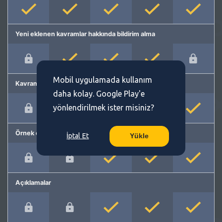
Yeni eklenen kavramlar hakkında bildirim alma
Mobil uygulamada kullanım
Kavram önerme
daha kolay. Google Play'e
yönlendirilmek ister misiniz?
Örnek cümleler
İptal Et
Yükle
Açıklamalar