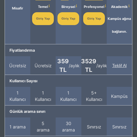
Temel
Bireysel
Profesyonel
Akademik
Misafir
Kampüs ağına
Giriş Yap
Giriş Yap
Giriş Yap
bağlanın.
Fiyatlandırma
359
3529
Ücretsiz
Ücretsiz
/aylık
/aylık
Teklif Al
TL
TL
Kullanıcı Sayısı
1
1
1
5+
Kampüs
Kullanıcı
Kullanıcı
Kullanıcı
Kullanıcı
Günlük arama sınırı
5
30
1 arama
Sınırsız
Sınırsız
arama
arama