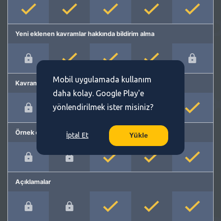
Yeni eklenen kavramlar hakkında bildirim alma
Mobil uygulamada kullanım
Kavram önerme
daha kolay. Google Play'e
yönlendirilmek ister misiniz?
Örnek cümleler
İptal Et
Yükle
Açıklamalar