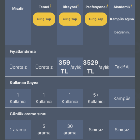
Temel
Bireysel
Profesyonel
Akademik
Misafir
Kampüs ağına
Giriş Yap
Giriş Yap
Giriş Yap
bağlanın.
Fiyatlandırma
359
3529
Ücretsiz
Ücretsiz
/aylık
/aylık
Teklif Al
TL
TL
Kullanıcı Sayısı
1
1
1
5+
Kampüs
Kullanıcı
Kullanıcı
Kullanıcı
Kullanıcı
Günlük arama sınırı
5
30
1 arama
Sınırsız
Sınırsız
arama
arama