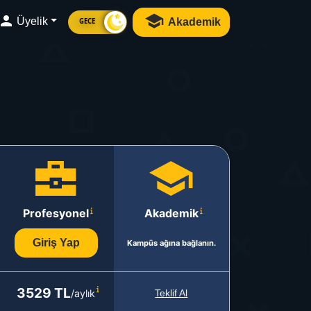
Üyelik
Akademik
GECE
Profesyonel
Akademik
Giriş Yap
Kampüs ağına bağlanın.
3529 TL
/aylık
Teklif Al