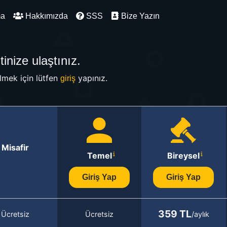
ma
Hakkımızda
SSS
Bize Yazın
inize ulaştınız.
mek için lütfen
yapınız.
giriş
Misafir
Temel
Bireysel
Giriş Yap
Giriş Yap
359 TL
Ücretsiz
Ücretsiz
/aylık