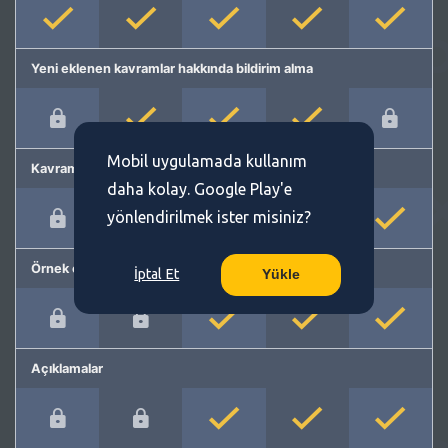
Yeni eklenen kavramlar hakkında bildirim alma
Mobil uygulamada kullanım
Kavram önerme
daha kolay. Google Play'e
yönlendirilmek ister misiniz?
Örnek cümleler
İptal Et
Yükle
Açıklamalar