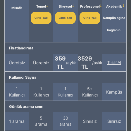
Temel
Bireysel
Profesyonel
Akademik
Misafir
Kampüs ağına
Giriş Yap
Giriş Yap
Giriş Yap
bağlanın.
Fiyatlandırma
359
3529
Ücretsiz
Ücretsiz
/aylık
/aylık
Teklif Al
TL
TL
Kullanıcı Sayısı
1
1
1
5+
Kampüs
Kullanıcı
Kullanıcı
Kullanıcı
Kullanıcı
Günlük arama sınırı
5
30
1 arama
Sınırsız
Sınırsız
arama
arama