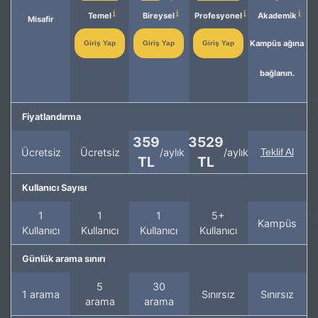
Temel
Bireysel
Profesyonel
Akademik
Misafir
Kampüs ağına
Giriş Yap
Giriş Yap
Giriş Yap
bağlanın.
Fiyatlandırma
359
3529
Ücretsiz
Ücretsiz
/aylık
/aylık
Teklif Al
TL
TL
Kullanıcı Sayısı
1
1
1
5+
Kampüs
Kullanıcı
Kullanıcı
Kullanıcı
Kullanıcı
Günlük arama sınırı
5
30
1 arama
Sınırsız
Sınırsız
arama
arama