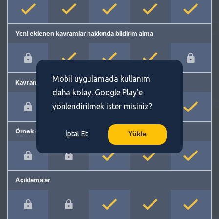
Yeni eklenen kavramlar hakkında bildirim alma
Mobil uygulamada kullanım
Kavram önerme
daha kolay. Google Play'e
yönlendirilmek ister misiniz?
Örnek cümleler
İptal Et
Yükle
Açıklamalar