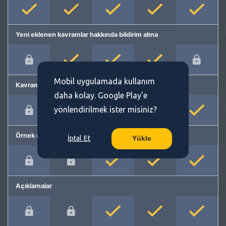
Yeni eklenen kavramlar hakkında bildirim alma
Mobil uygulamada kullanım
Kavram önerme
daha kolay. Google Play'e
yönlendirilmek ister misiniz?
Örnek cümleler
İptal Et
Yükle
Açıklamalar