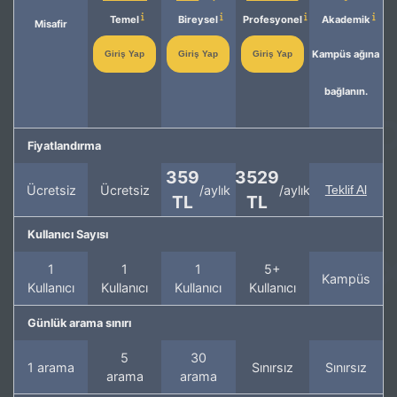
Temel
Bireysel
Profesyonel
Akademik
Misafir
Kampüs ağına
Giriş Yap
Giriş Yap
Giriş Yap
bağlanın.
Fiyatlandırma
359
3529
Ücretsiz
Ücretsiz
/aylık
/aylık
Teklif Al
TL
TL
Kullanıcı Sayısı
1
1
1
5+
Kampüs
Kullanıcı
Kullanıcı
Kullanıcı
Kullanıcı
Günlük arama sınırı
5
30
1 arama
Sınırsız
Sınırsız
arama
arama