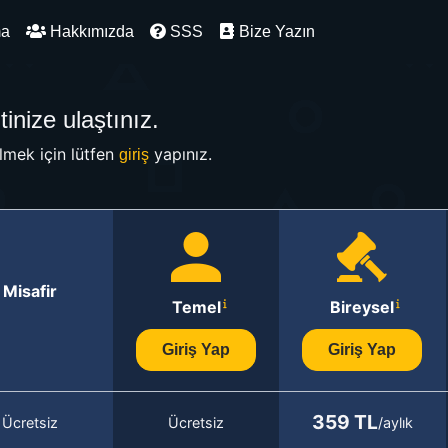
ma
Hakkımızda
SSS
Bize Yazın
inize ulaştınız.
mek için lütfen
yapınız.
giriş
Misafir
Temel
Bireysel
Giriş Yap
Giriş Yap
359 TL
Ücretsiz
Ücretsiz
/aylık