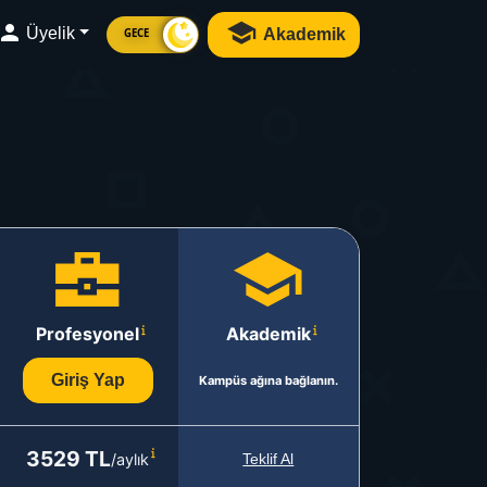
Üyelik
Akademik
GECE
Profesyonel
Akademik
Giriş Yap
Kampüs ağına bağlanın.
3529 TL
/aylık
Teklif Al