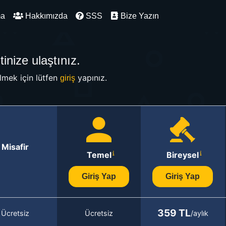
ma
Hakkımızda
SSS
Bize Yazın
inize ulaştınız.
mek için lütfen
yapınız.
giriş
Misafir
Temel
Bireysel
Giriş Yap
Giriş Yap
359 TL
Ücretsiz
Ücretsiz
/aylık