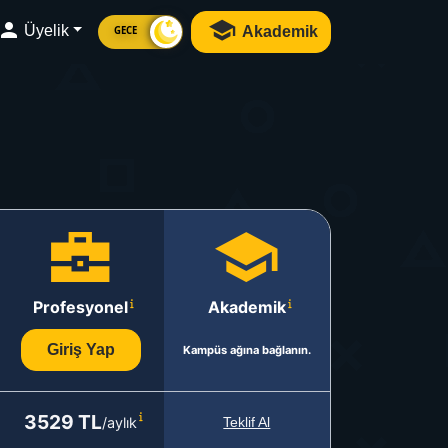
Üyelik
Akademik
GECE
Profesyonel
Akademik
Giriş Yap
Kampüs ağına bağlanın.
3529 TL
/aylık
Teklif Al