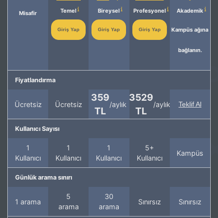
Temel
Bireysel
Profesyonel
Akademik
Misafir
Kampüs ağına
Giriş Yap
Giriş Yap
Giriş Yap
bağlanın.
Fiyatlandırma
359
3529
Ücretsiz
Ücretsiz
/aylık
/aylık
Teklif Al
TL
TL
Kullanıcı Sayısı
1
1
1
5+
Kampüs
Kullanıcı
Kullanıcı
Kullanıcı
Kullanıcı
Günlük arama sınırı
5
30
1 arama
Sınırsız
Sınırsız
arama
arama