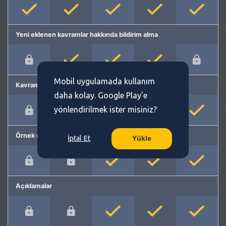
Yeni eklenen kavramlar hakkında bildirim alma
Mobil uygulamada kullanım
Kavram önerme
daha kolay. Google Play'e
yönlendirilmek ister misiniz?
Örnek cümleler
İptal Et
Yükle
Açıklamalar