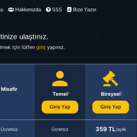
ma
Hakkımızda
SSS
Bize Yazın
inize ulaştınız.
mek için lütfen
yapınız.
giriş
Misafir
Temel
Bireysel
Giriş Yap
Giriş Yap
359 TL
Ücretsiz
Ücretsiz
/aylık