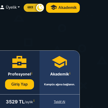
Üyelik
Akademik
GECE
Profesyonel
Akademik
Giriş Yap
Kampüs ağına bağlanın.
3529 TL
/aylık
Teklif Al