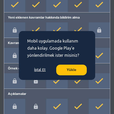
Yeni eklenen kavramlar hakkında bildirim alma
Mobil uygulamada kullanım
Kavram önerme
daha kolay. Google Play'e
yönlendirilmek ister misiniz?
Örnek cümleler
İptal Et
Yükle
Açıklamalar