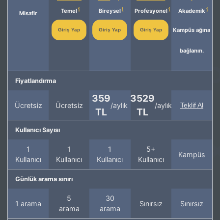
Temel
Bireysel
Profesyonel
Akademik
Misafir
Kampüs ağına
Giriş Yap
Giriş Yap
Giriş Yap
bağlanın.
Fiyatlandırma
359
3529
Ücretsiz
Ücretsiz
/aylık
/aylık
Teklif Al
TL
TL
Kullanıcı Sayısı
1
1
1
5+
Kampüs
Kullanıcı
Kullanıcı
Kullanıcı
Kullanıcı
Günlük arama sınırı
5
30
1 arama
Sınırsız
Sınırsız
arama
arama