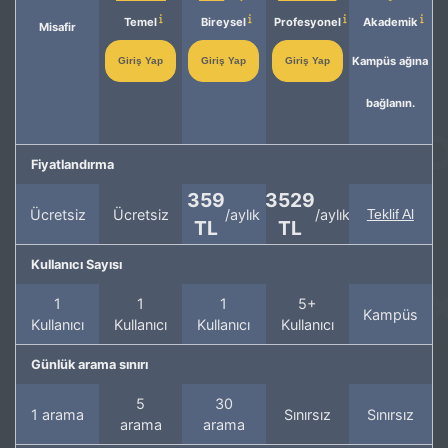
Temel
Bireysel
Profesyonel
Akademik
Misafir
Kampüs ağına
Giriş Yap
Giriş Yap
Giriş Yap
bağlanın.
Fiyatlandırma
359
3529
Ücretsiz
Ücretsiz
/aylık
/aylık
Teklif Al
TL
TL
Kullanıcı Sayısı
1
1
1
5+
Kampüs
Kullanıcı
Kullanıcı
Kullanıcı
Kullanıcı
Günlük arama sınırı
5
30
1 arama
Sınırsız
Sınırsız
arama
arama