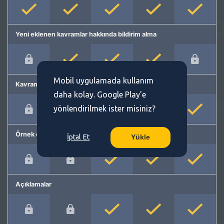
Yeni eklenen kavramlar hakkında bildirim alma
Mobil uygulamada kullanım
Kavram önerme
daha kolay. Google Play'e
yönlendirilmek ister misiniz?
Örnek cümleler
İptal Et
Yükle
Açıklamalar