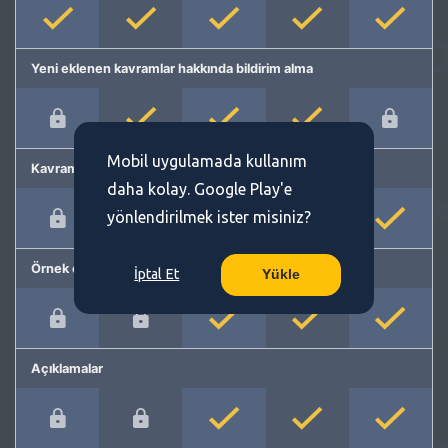
Yeni eklenen kavramlar hakkında bildirim alma
Mobil uygulamada kullanım
Kavram önerme
daha kolay. Google Play'e
yönlendirilmek ister misiniz?
Örnek cümleler
İptal Et
Yükle
Açıklamalar