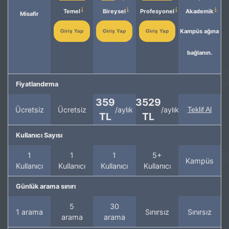
Temel
Bireysel
Profesyonel
Akademik
Misafir
Kampüs ağına
Giriş Yap
Giriş Yap
Giriş Yap
bağlanın.
Fiyatlandırma
359
3529
Ücretsiz
Ücretsiz
/aylık
/aylık
Teklif Al
TL
TL
Kullanıcı Sayısı
1
1
1
5+
Kampüs
Kullanıcı
Kullanıcı
Kullanıcı
Kullanıcı
Günlük arama sınırı
5
30
1 arama
Sınırsız
Sınırsız
arama
arama