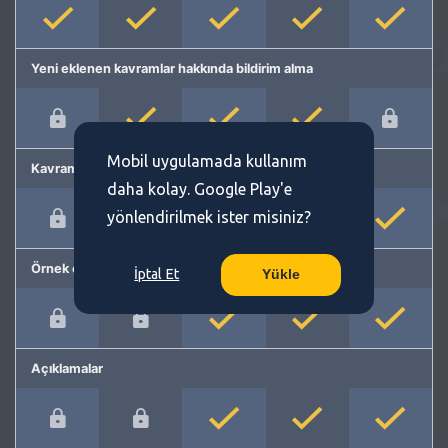
Yeni eklenen kavramlar hakkında bildirim alma
Mobil uygulamada kullanım
Kavram önerme
daha kolay. Google Play'e
yönlendirilmek ister misiniz?
Örnek cümleler
İptal Et
Yükle
Açıklamalar