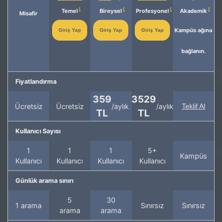
Temel
Bireysel
Profesyonel
Akademik
Misafir
Kampüs ağına
Giriş Yap
Giriş Yap
Giriş Yap
bağlanın.
Fiyatlandırma
359
3529
Ücretsiz
Ücretsiz
/aylık
/aylık
Teklif Al
TL
TL
Kullanıcı Sayısı
1
1
1
5+
Kampüs
Kullanıcı
Kullanıcı
Kullanıcı
Kullanıcı
Günlük arama sınırı
5
30
1 arama
Sınırsız
Sınırsız
arama
arama