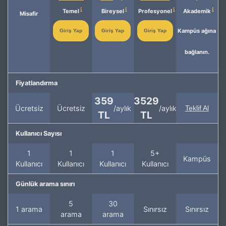
Temel
Bireysel
Profesyonel
Akademik
Misafir
Kampüs ağına
Giriş Yap
Giriş Yap
Giriş Yap
bağlanın.
Fiyatlandırma
359
3529
Ücretsiz
Ücretsiz
/aylık
/aylık
Teklif Al
TL
TL
Kullanıcı Sayısı
1
1
1
5+
Kampüs
Kullanıcı
Kullanıcı
Kullanıcı
Kullanıcı
Günlük arama sınırı
5
30
1 arama
Sınırsız
Sınırsız
arama
arama