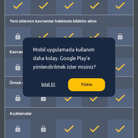
Yeni eklenen kavramlar hakkında bildirim alma
Mobil uygulamada kullanım
Kavram önerme
daha kolay. Google Play'e
yönlendirilmek ister misiniz?
Örnek cümleler
İptal Et
Yükle
Açıklamalar