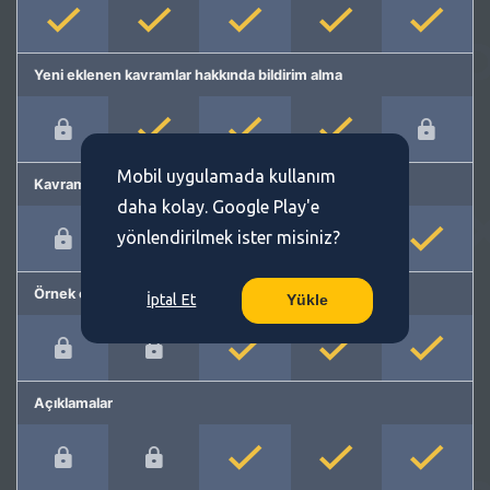
Yeni eklenen kavramlar hakkında bildirim alma
Mobil uygulamada kullanım
Kavram önerme
daha kolay. Google Play'e
yönlendirilmek ister misiniz?
Örnek cümleler
İptal Et
Yükle
Açıklamalar