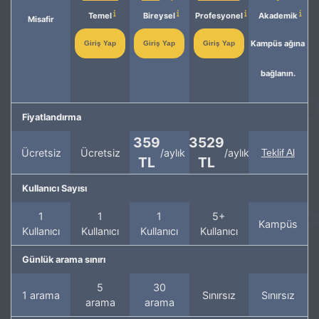
Temel
Bireysel
Profesyonel
Akademik
Misafir
Kampüs ağına
Giriş Yap
Giriş Yap
Giriş Yap
bağlanın.
Fiyatlandırma
359
3529
Ücretsiz
Ücretsiz
/aylık
/aylık
Teklif Al
TL
TL
Kullanıcı Sayısı
1
1
1
5+
Kampüs
Kullanıcı
Kullanıcı
Kullanıcı
Kullanıcı
Günlük arama sınırı
5
30
1 arama
Sınırsız
Sınırsız
arama
arama