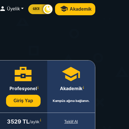
Üyelik
Akademik
GECE
Profesyonel
Akademik
Giriş Yap
Kampüs ağına bağlanın.
3529 TL
/aylık
Teklif Al