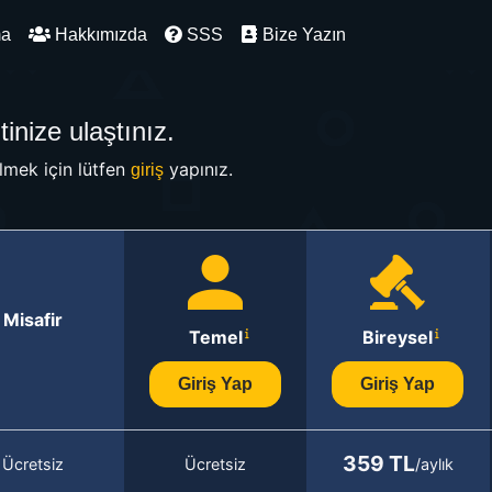
ma
Hakkımızda
SSS
Bize Yazın
inize ulaştınız.
mek için lütfen
yapınız.
giriş
Misafir
Temel
Bireysel
Giriş Yap
Giriş Yap
359 TL
Ücretsiz
Ücretsiz
/aylık