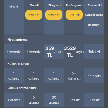
Temel
Bireysel
Profesyonel
Akademik
Misafir
Kampüs ağına
Giriş Yap
Giriş Yap
Giriş Yap
bağlanın.
Fiyatlandırma
359
3529
Ücretsiz
Ücretsiz
/aylık
/aylık
Teklif Al
TL
TL
Kullanıcı Sayısı
1
1
1
5+
Kampüs
Kullanıcı
Kullanıcı
Kullanıcı
Kullanıcı
Günlük arama sınırı
5
30
1 arama
Sınırsız
Sınırsız
arama
arama