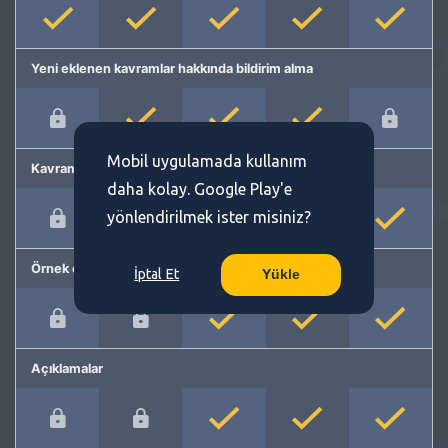
Yeni eklenen kavramlar hakkında bildirim alma
Mobil uygulamada kullanım
Kavram önerme
daha kolay. Google Play'e
yönlendirilmek ister misiniz?
Örnek cümleler
İptal Et
Yükle
Açıklamalar