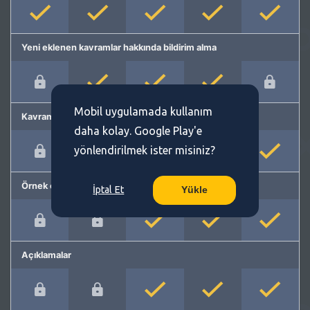
Yeni eklenen kavramlar hakkında bildirim alma
Mobil uygulamada kullanım
Kavram önerme
daha kolay. Google Play'e
yönlendirilmek ister misiniz?
Örnek cümleler
İptal Et
Yükle
Açıklamalar