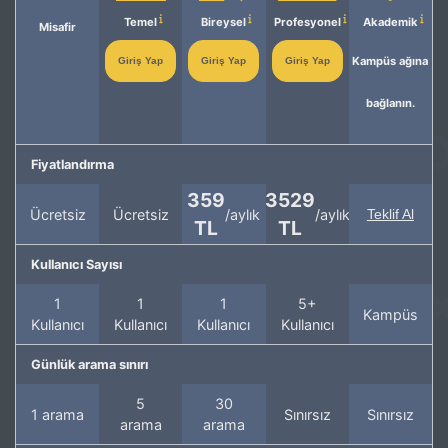
Temel
Bireysel
Profesyonel
Akademik
Misafir
Kampüs ağına
Giriş Yap
Giriş Yap
Giriş Yap
bağlanın.
Fiyatlandırma
359
3529
Ücretsiz
Ücretsiz
/aylık
/aylık
Teklif Al
TL
TL
Kullanıcı Sayısı
1
1
1
5+
Kampüs
Kullanıcı
Kullanıcı
Kullanıcı
Kullanıcı
Günlük arama sınırı
5
30
1 arama
Sınırsız
Sınırsız
arama
arama