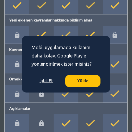
Yeni eklenen kavramlar hakkında bildirim alma
Mobil uygulamada kullanım
Kavram önerme
daha kolay. Google Play'e
yönlendirilmek ister misiniz?
Örnek cümleler
İptal Et
Yükle
Açıklamalar