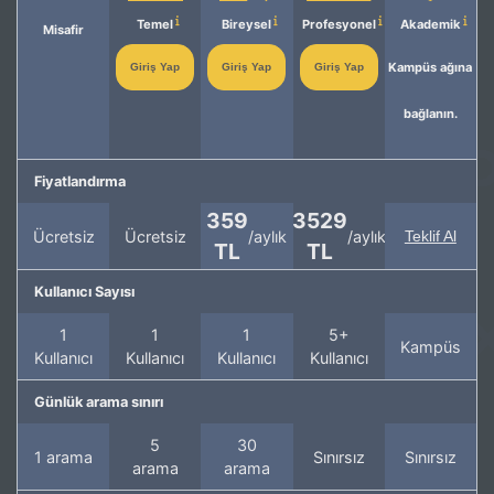
Temel
Bireysel
Profesyonel
Akademik
Misafir
Kampüs ağına
Giriş Yap
Giriş Yap
Giriş Yap
bağlanın.
Fiyatlandırma
359
3529
Ücretsiz
Ücretsiz
/aylık
/aylık
Teklif Al
TL
TL
Kullanıcı Sayısı
1
1
1
5+
Kampüs
Kullanıcı
Kullanıcı
Kullanıcı
Kullanıcı
Günlük arama sınırı
5
30
1 arama
Sınırsız
Sınırsız
arama
arama