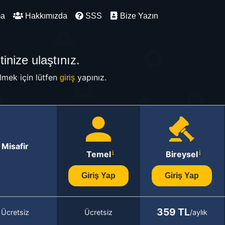
ma
Hakkımızda
SSS
Bize Yazın
inize ulaştınız.
mek için lütfen
yapınız.
giriş
Misafir
Temel
Bireysel
Giriş Yap
Giriş Yap
359 TL
Ücretsiz
Ücretsiz
/aylık