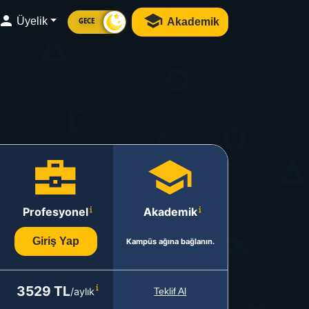
Üyelik
Akademik
GECE
Profesyonel
Akademik
Giriş Yap
Kampüs ağına bağlanın.
3529 TL
/aylık
Teklif Al