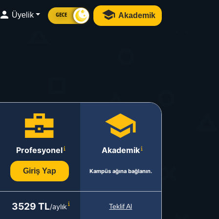
Üyelik
Akademik
GECE
Profesyonel
Akademik
Giriş Yap
Kampüs ağına bağlanın.
3529 TL
/aylık
Teklif Al