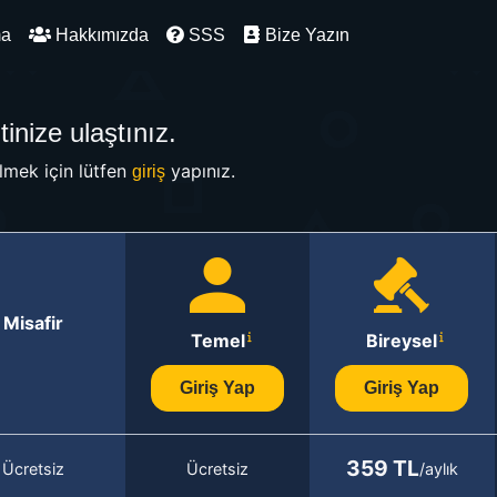
ma
Hakkımızda
SSS
Bize Yazın
inize ulaştınız.
mek için lütfen
yapınız.
giriş
Misafir
Temel
Bireysel
Giriş Yap
Giriş Yap
359 TL
Ücretsiz
Ücretsiz
/aylık