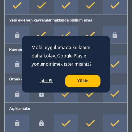
Yeni eklenen kavramlar hakkında bildirim alma
Mobil uygulamada kullanım
Kavram önerme
daha kolay. Google Play'e
yönlendirilmek ister misiniz?
Örnek cümleler
İptal Et
Yükle
Açıklamalar