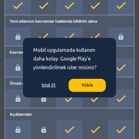
Yeni eklenen kavramlar hakkında bildirim alma
Mobil uygulamada kullanım
Kavram önerme
daha kolay. Google Play'e
yönlendirilmek ister misiniz?
Örnek cümleler
İptal Et
Yükle
Açıklamalar