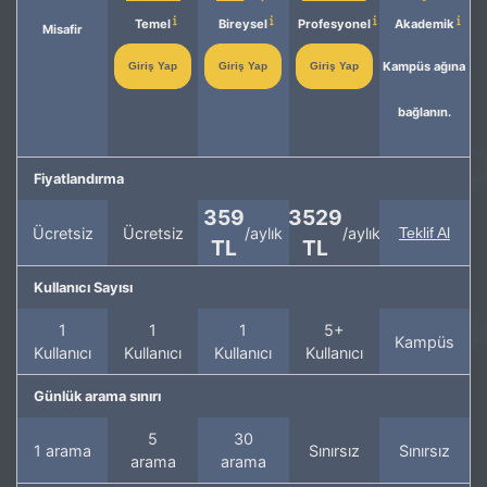
Temel
Bireysel
Profesyonel
Akademik
Misafir
Kampüs ağına
Giriş Yap
Giriş Yap
Giriş Yap
bağlanın.
Fiyatlandırma
359
3529
Ücretsiz
Ücretsiz
/aylık
/aylık
Teklif Al
TL
TL
Kullanıcı Sayısı
1
1
1
5+
Kampüs
Kullanıcı
Kullanıcı
Kullanıcı
Kullanıcı
Günlük arama sınırı
5
30
1 arama
Sınırsız
Sınırsız
arama
arama