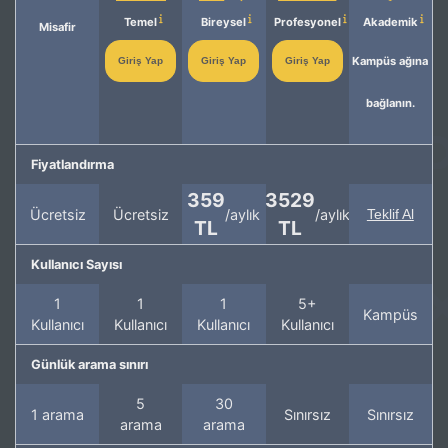
Temel
Bireysel
Profesyonel
Akademik
Misafir
Kampüs ağına
Giriş Yap
Giriş Yap
Giriş Yap
bağlanın.
Fiyatlandırma
359
3529
Ücretsiz
Ücretsiz
/aylık
/aylık
Teklif Al
TL
TL
Kullanıcı Sayısı
1
1
1
5+
Kampüs
Kullanıcı
Kullanıcı
Kullanıcı
Kullanıcı
Günlük arama sınırı
5
30
1 arama
Sınırsız
Sınırsız
arama
arama