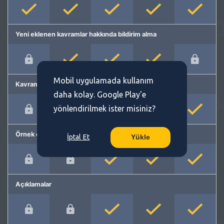
Yeni eklenen kavramlar hakkında bildirim alma
Mobil uygulamada kullanım
Kavram önerme
daha kolay. Google Play'e
yönlendirilmek ister misiniz?
Örnek cümleler
İptal Et
Yükle
Açıklamalar