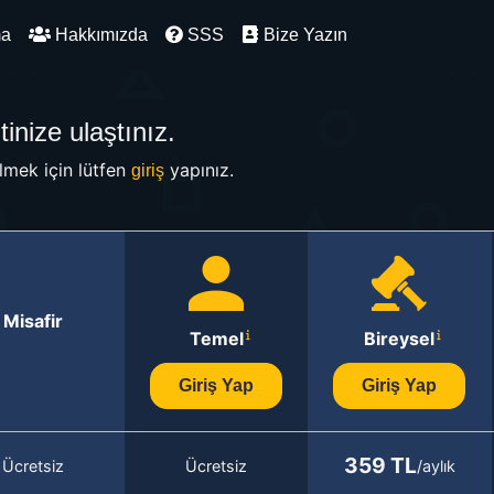
ma
Hakkımızda
SSS
Bize Yazın
inize ulaştınız.
mek için lütfen
yapınız.
giriş
Misafir
Temel
Bireysel
Giriş Yap
Giriş Yap
359 TL
Ücretsiz
Ücretsiz
/aylık