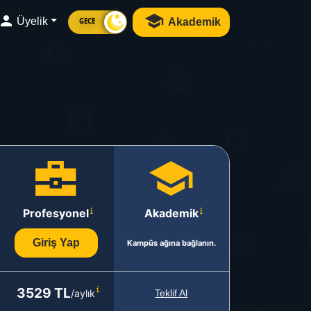
Üyelik
Akademik
GECE
Profesyonel
Akademik
Giriş Yap
Kampüs ağına bağlanın.
3529 TL
/aylık
Teklif Al