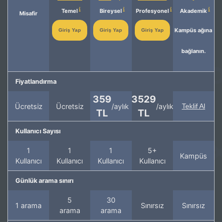
Temel
Bireysel
Profesyonel
Akademik
Misafir
Kampüs ağına
Giriş Yap
Giriş Yap
Giriş Yap
bağlanın.
Fiyatlandırma
359
3529
Ücretsiz
Ücretsiz
/aylık
/aylık
Teklif Al
TL
TL
Kullanıcı Sayısı
1
1
1
5+
Kampüs
Kullanıcı
Kullanıcı
Kullanıcı
Kullanıcı
Günlük arama sınırı
5
30
1 arama
Sınırsız
Sınırsız
arama
arama