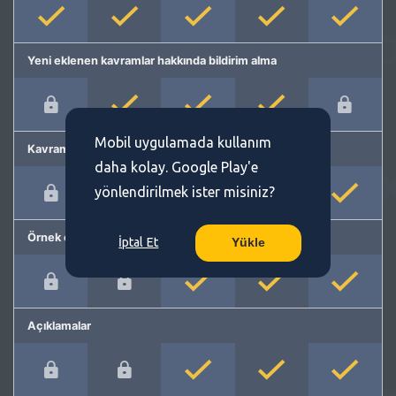
Yeni eklenen kavramlar hakkında bildirim alma
Mobil uygulamada kullanım
Kavram önerme
daha kolay. Google Play'e
yönlendirilmek ister misiniz?
Örnek cümleler
İptal Et
Yükle
Açıklamalar