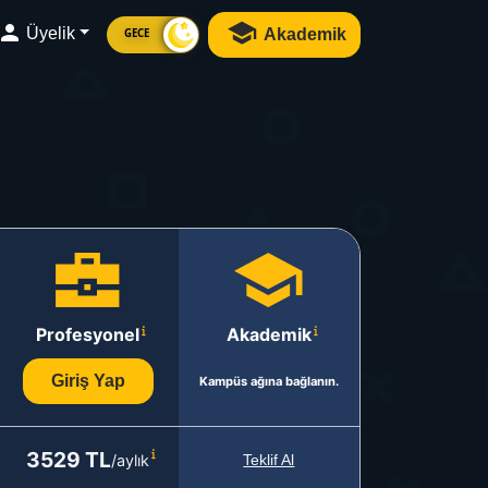
Üyelik
Akademik
GECE
Profesyonel
Akademik
Giriş Yap
Kampüs ağına bağlanın.
3529 TL
/aylık
Teklif Al