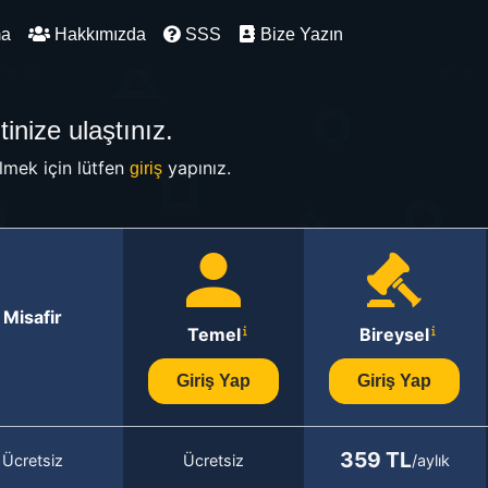
ma
Hakkımızda
SSS
Bize Yazın
inize ulaştınız.
mek için lütfen
yapınız.
giriş
Misafir
Temel
Bireysel
Giriş Yap
Giriş Yap
359 TL
Ücretsiz
Ücretsiz
/aylık