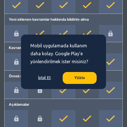
Yeni eklenen kavramlar hakkında bildirim alma
Mobil uygulamada kullanım
Kavram önerme
daha kolay. Google Play'e
yönlendirilmek ister misiniz?
Örnek cümleler
İptal Et
Yükle
Açıklamalar