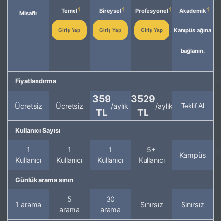
Temel
Bireysel
Profesyonel
Akademik
Misafir
Kampüs ağına
Giriş Yap
Giriş Yap
Giriş Yap
bağlanın.
Fiyatlandırma
359
3529
Ücretsiz
Ücretsiz
/aylık
/aylık
Teklif Al
TL
TL
Kullanıcı Sayısı
1
1
1
5+
Kampüs
Kullanıcı
Kullanıcı
Kullanıcı
Kullanıcı
Günlük arama sınırı
5
30
1 arama
Sınırsız
Sınırsız
arama
arama