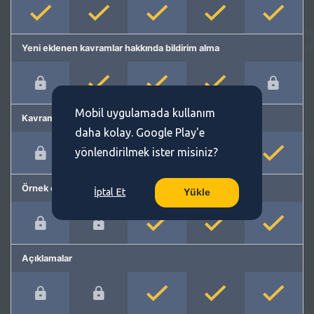
Yeni eklenen kavramlar hakkında bildirim alma
Mobil uygulamada kullanım
Kavram önerme
daha kolay. Google Play'e
yönlendirilmek ister misiniz?
Örnek cümleler
İptal Et
Yükle
Açıklamalar