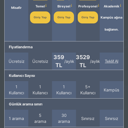
Temel
Bireysel
Profesyonel
Akademik
Misafir
Kampüs ağına
Giriş Yap
Giriş Yap
Giriş Yap
bağlanın.
Fiyatlandırma
359
3529
Ücretsiz
Ücretsiz
/aylık
/aylık
Teklif Al
TL
TL
Kullanıcı Sayısı
1
1
1
5+
Kampüs
Kullanıcı
Kullanıcı
Kullanıcı
Kullanıcı
Günlük arama sınırı
5
30
1 arama
Sınırsız
Sınırsız
arama
arama