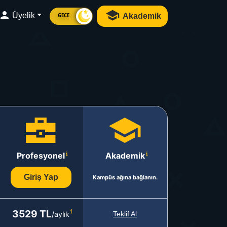
Üyelik
Akademik
GECE
Profesyonel
Akademik
Giriş Yap
Kampüs ağına bağlanın.
3529 TL
/aylık
Teklif Al