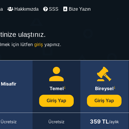
ma
Hakkımızda
SSS
Bize Yazın
inize ulaştınız.
mek için lütfen
yapınız.
giriş
Misafir
Temel
Bireysel
Giriş Yap
Giriş Yap
359 TL
Ücretsiz
Ücretsiz
/aylık