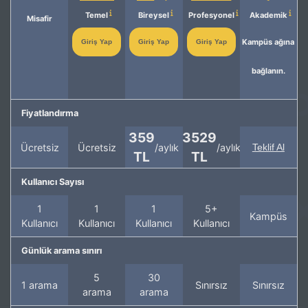
Temel
Bireysel
Profesyonel
Akademik
Misafir
Kampüs ağına
Giriş Yap
Giriş Yap
Giriş Yap
bağlanın.
Fiyatlandırma
359
3529
Ücretsiz
Ücretsiz
/aylık
/aylık
Teklif Al
TL
TL
Kullanıcı Sayısı
1
1
1
5+
Kampüs
Kullanıcı
Kullanıcı
Kullanıcı
Kullanıcı
Günlük arama sınırı
5
30
1 arama
Sınırsız
Sınırsız
arama
arama