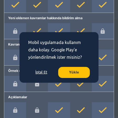
Yeni eklenen kavramlar hakkında bildirim alma
Mobil uygulamada kullanım
Kavram önerme
daha kolay. Google Play'e
yönlendirilmek ister misiniz?
Örnek cümleler
İptal Et
Yükle
Açıklamalar