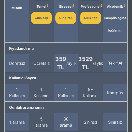
Temel
Bireysel
Profesyonel
Akademik
Misafir
Kampüs ağına
Giriş Yap
Giriş Yap
Giriş Yap
bağlanın.
Fiyatlandırma
359
3529
Ücretsiz
Ücretsiz
/aylık
/aylık
Teklif Al
TL
TL
Kullanıcı Sayısı
1
1
1
5+
Kampüs
Kullanıcı
Kullanıcı
Kullanıcı
Kullanıcı
Günlük arama sınırı
5
30
1 arama
Sınırsız
Sınırsız
arama
arama