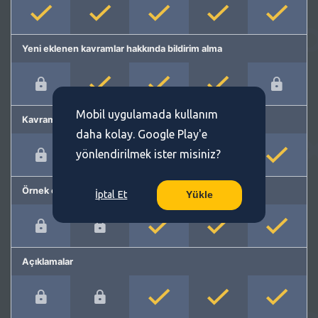
Yeni eklenen kavramlar hakkında bildirim alma
Mobil uygulamada kullanım
Kavram önerme
daha kolay. Google Play'e
yönlendirilmek ister misiniz?
Örnek cümleler
İptal Et
Yükle
Açıklamalar