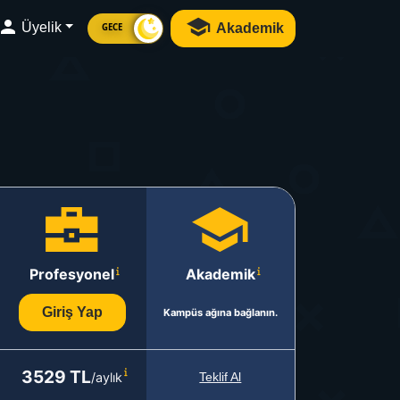
Üyelik
Akademik
GECE
Profesyonel
Akademik
Giriş Yap
Kampüs ağına bağlanın.
3529 TL
/aylık
Teklif Al