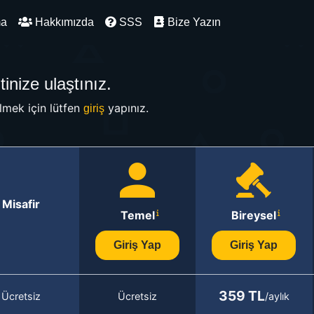
ma
Hakkımızda
SSS
Bize Yazın
inize ulaştınız.
mek için lütfen
yapınız.
giriş
Misafir
Temel
Bireysel
Giriş Yap
Giriş Yap
359 TL
Ücretsiz
Ücretsiz
/aylık