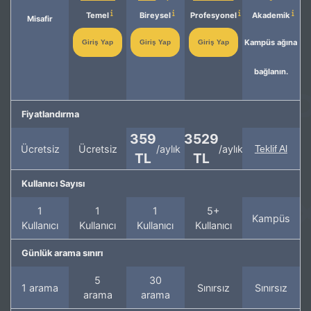
Temel
Bireysel
Profesyonel
Akademik
Misafir
Kampüs ağına
Giriş Yap
Giriş Yap
Giriş Yap
bağlanın.
Fiyatlandırma
359
3529
Ücretsiz
Ücretsiz
/aylık
/aylık
Teklif Al
TL
TL
Kullanıcı Sayısı
1
1
1
5+
Kampüs
Kullanıcı
Kullanıcı
Kullanıcı
Kullanıcı
Günlük arama sınırı
5
30
1 arama
Sınırsız
Sınırsız
arama
arama