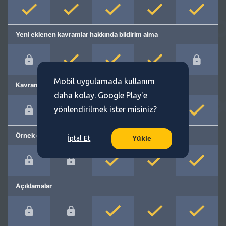
Yeni eklenen kavramlar hakkında bildirim alma
Mobil uygulamada kullanım
Kavram önerme
daha kolay. Google Play'e
yönlendirilmek ister misiniz?
Örnek cümleler
İptal Et
Yükle
Açıklamalar