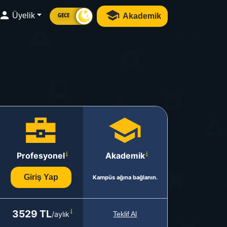
Üyelik
Akademik
GECE
Profesyonel
Akademik
Giriş Yap
Kampüs ağına bağlanın.
3529 TL
/aylık
Teklif Al