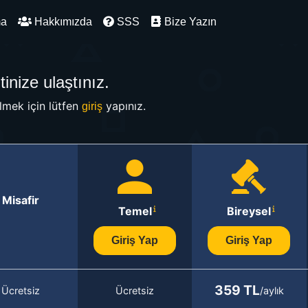
ma
Hakkımızda
SSS
Bize Yazın
inize ulaştınız.
mek için lütfen
yapınız.
giriş
Misafir
Temel
Bireysel
Giriş Yap
Giriş Yap
359 TL
Ücretsiz
Ücretsiz
/aylık