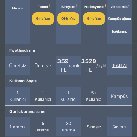
Temel
Bireysel
Profesyonel
Akademik
Misafir
Kampüs ağına
Giriş Yap
Giriş Yap
Giriş Yap
bağlanın.
Fiyatlandırma
359
3529
Ücretsiz
Ücretsiz
/aylık
/aylık
Teklif Al
TL
TL
Kullanıcı Sayısı
1
1
1
5+
Kampüs
Kullanıcı
Kullanıcı
Kullanıcı
Kullanıcı
Günlük arama sınırı
5
30
1 arama
Sınırsız
Sınırsız
arama
arama