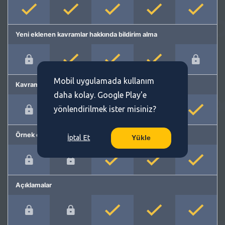
Yeni eklenen kavramlar hakkında bildirim alma
Mobil uygulamada kullanım
Kavram önerme
daha kolay. Google Play'e
yönlendirilmek ister misiniz?
Örnek cümleler
İptal Et
Yükle
Açıklamalar