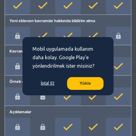
Yeni eklenen kavramlar hakkında bildirim alma
Mobil uygulamada kullanım
Kavram önerme
daha kolay. Google Play'e
yönlendirilmek ister misiniz?
Örnek cümleler
İptal Et
Yükle
Açıklamalar