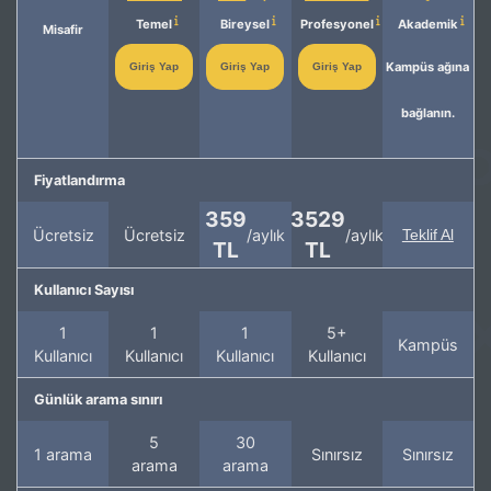
Temel
Bireysel
Profesyonel
Akademik
Misafir
Kampüs ağına
Giriş Yap
Giriş Yap
Giriş Yap
bağlanın.
Fiyatlandırma
359
3529
Ücretsiz
Ücretsiz
/aylık
/aylık
Teklif Al
TL
TL
Kullanıcı Sayısı
1
1
1
5+
Kampüs
Kullanıcı
Kullanıcı
Kullanıcı
Kullanıcı
Günlük arama sınırı
5
30
1 arama
Sınırsız
Sınırsız
arama
arama