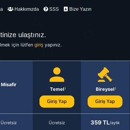
ma
Hakkımızda
SSS
Bize Yazın
inize ulaştınız.
mek için lütfen
yapınız.
giriş
Misafir
Temel
Bireysel
Giriş Yap
Giriş Yap
359 TL
Ücretsiz
Ücretsiz
/aylık