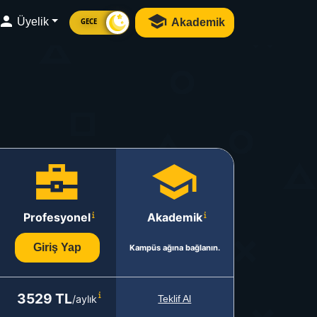
Üyelik
Akademik
GECE
Profesyonel
Akademik
Giriş Yap
Kampüs ağına bağlanın.
3529 TL
/aylık
Teklif Al