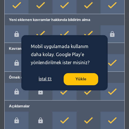
Yeni eklenen kavramlar hakkında bildirim alma
Mobil uygulamada kullanım
Kavram önerme
daha kolay. Google Play'e
yönlendirilmek ister misiniz?
Örnek cümleler
İptal Et
Yükle
Açıklamalar